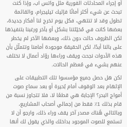
أو إجراء المحادثات الفورية مثل واتس اب، وإذا كنت
تبحث عن شيء أكثر أمانًا فإليك تيليجرام، والقائمة
تطول وقد لا تنتهي، فكل يوم تخرج لنا أفكار جديدة،
بعضها كانت في مُخيّلتنا بشكل أو بآخر ورغبنا بتنفيذها
لكن الظروف حالت دون ذلك، وبعضها الآخر لم يخطر
على بالنا أبدًا، لكن الحقيقة موجودة أمامنا وتتمثّل بأن
هذه الأدوات نجحت ويقف وراءها روّاد أعمال لا نختلف
عنهم بشيء في مُعظم الحالات.
لكن هل حصل جميع مؤسسوا تلك التطبيقات على
الإلهام بعد الوقوف أمام بُحيرة أو بعد سماع صوت
أمواج البحر؟ الإجابة هي قطعًا لا، فلا تتجاوز نسبة من
قام بذلك 1٪ فقط من إجمالي أصحاب المشاريع،
وبالتالي هُناك مصدر آخر يقف وراء ذلك، وارجو أن لا
تستمع للصوت الموجود بداخلك والذي يقول لك أنها