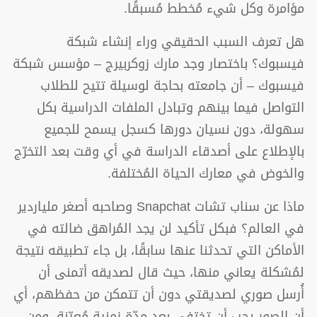
مؤامرة وكل شيء مُخطط مُسبقًا.
هل تعرف السبب الحقيقي وراء إنشاء شبكة
فيسبوك؟ باختصار وجد مارك زوكربيرج – مؤسس شبكة
فيسبوك – أن جامعته بحاجة لوسيلة تتيح للطلاب
التواصل فيما بينهم وتبادل الملفات الدراسية بكل
سهولة، دون نسيان دورها كسجل يسمح للجميع
بالإطلاع على أصدقاء الدراسة في أي وقت بعد التخرّج
والخوض في معارك الحياة المُختلفة.
ماذا عن سناب تشات Snapchat وصاحبه أصغر ملياردير
في العالم؟ فبكل تأكيد لن يجد المُراهق ضالته في
الأماكن التي تحدثنا عنها سابقًا، بل جاء تطبيقه نتيجة
لمُشكلة يعاني منها، حيث قال لصديقه أتمنى أن
أُرسل صوري لصديقتي دون أن تتمكن من حفظهم، أي
أن الصور يجب أن تختفي بعد مدّة زمنية مُعيّنة، ومن