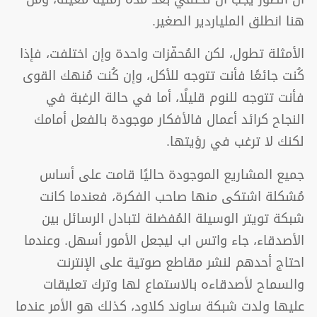
هنا انطلق الملياردير الصغير.
الأمثلة تطول، لكن المُحفّزات واحدة وإن اختلفت، فإذا
كُنت جائعًا فأنت تتوجه للأكل، وإن كُنت مُنهك القوى
فأنت تتوجه للنوم قليلًا، أما في حالة الرغبة في
النجاح كرائد أعمال فالأفكار موجودة بالفعل أمامك
لكنك لا ترغب في رؤيتها.
جميع المشاريع الموجودة حاليًا قامت على أساس
مُشكلة اشتكى منها صاحب الفكرة، فعندما كانت
شبكة تويتر الوسيلة المُفضلة لتبادل الرسائل بين
الأصدقاء، جاء واتس اب ليجعل الأمور أسهل. وعندما
احتاج أحدهم لنشر مقاطع صوتية على الإنترنت
والسماح لأصدقاءه بالاستماع لها وترك تعليقات
عليها ولدت شبكة ساوند كلاود، كذلك هو الأمر عندما