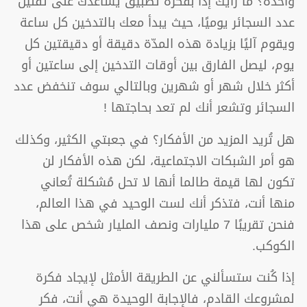
واحدة؟ ما رأيك إذًا بفكرة تطبيق يُساعدك على تقليل
عدد السجائر يوميًا، حيث يبدأ معك بالتدخين كل ساعة
ويقوم آليًا بزيادة هذه المدّة دقيقة أو دقيقتين كل
يوم، ليصل الفارق بين أوقات التدخين إلى ساعتين أو
أكثر خلال شهر أو شهرين وبالتالي سوف تنخفض عدد
السجائر وتشعر أنك لم تعد بحاجتها !
هل تُريد المزيد من الأفكار؟ في جعبتي الكثير، وكذلك
هو أمر الشبكات الاجتماعية، لكن هذه الأفكار لن
تكون لها قيمة طالما أنها لا تحل مُشكلة تُعاني
منها أنت، فتذكر أنك لست الوحيد في هذا العالم،
فنحن تقريبًا 7 مليارات ونصف المليار شخص على هذا
الكوكب.
إذا كُنت ستسألني عن الطريقة الأمثل لإيجاد فكرة
لمشروعك القادم، فالإجابة الوحيدة هي أنت، فكر