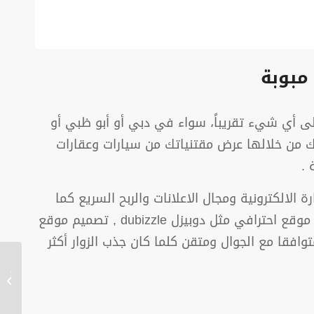
لى أي شيء تقريباً، سواء في دبي أو أبو ظبي أو
نك من خلالها عرض مقتنياتك من سيارات وعقارات
 .
 الالكترونية ومجال الاعلانات والربح السريع كما
يطلق عليه ستحتاج الى برمجة موقع قوي مثل دوبيزل dubizzle نحن في مؤسسة افضل الحلول نوفر لك تصميم موقع احترافي مثل دوبيزل dubizzle , تصميم موقع
تصميم 
اعلانا