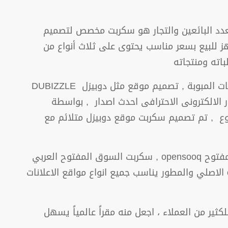
عدد البائعين والتجار هو سكربت مخصص لتصميم
اهز للبيع بسعر مناسب يحتوى على ثلاث أنواع من
اته ومنتجاته
هو أفضل سكربت اعلانات مبوبة مثل موقع دوبيزل الامارات للاعلانات المبوبة , تصميم موقع مثل دوبيزل DUBIZZLE
 ومختلف الإعلانات المبوبة اصبح سهل وسريع باستخدام سكربت دوبيزل DUBIZZLE المطور الالكترونى الاحترافى احدث اصدار , بواسطة
بوع , تم تصميم سكربت موقع دوبيزل متلائم مع
اعلانات مبوبة بواسطة سكربت الاعلانات المبوبة شبيه السوق المفتوح opensooq , سكربت السوق المفتوح العربي
الاحترافي هو افضل سكربت شبيه موقع الاعلانات المبوبة opensooq , سكربت نفس السوق المفتوح opensooq الاصلي والمطور يناسب جميع انواع مواقع الاعلانات
ر من العملاء ، اجعل منه مقراً عالمياً يسهل