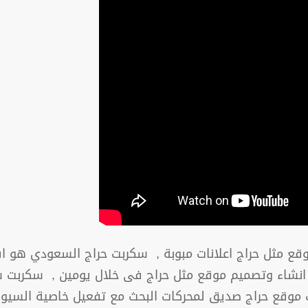
قع مثل حراج اعلانات مبوبة , سكربت حراج السعودي هو اف
نشاء وتصميم موقع مثل حراج فى خلال يومين , سكربت شبي
قع حراج صديق لمحركات البحث مع تفعيل خاصية السيو وال