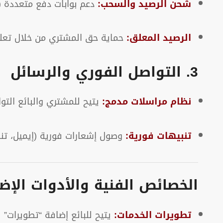
شحن الرصيد والسحب:
دعم بوابات دفع متعددة (PayPal، بطاقات الائتمان، فواتير) مع إمكانية طلب البائعين لسحب أرباحهم عند وصولها للحد الأدن
الرصيد المعلق:
حماية حق المشتري من خلال تعليق
3. التواصل الفوري والرسائل
نظام مراسلات مدمج:
يتيح للمشتري والبائع التو
تنبيهات فورية:
وصول إشعارات فورية (إيميل، تنب
الخصائص الفنية والأدوات الإضا
تطويرات الخدمات:
يتيح للبائع إضافة “تطويرات”