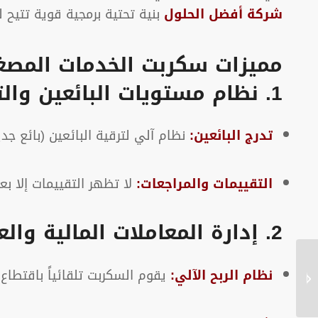
شركة أفضل الحلول
بنية تحتية برمجية قوية تتيح 
مميزات سكربت الخدمات المصغ
1. نظام مستويات البائعين والتقييم
تدرج البائعين:
نظام آلي لترقية البائعين (بائع جد
التقييمات والمراجعات:
لا تظهر التقييمات إلا ب
2. إدارة المعاملات المالية والعمولات
سكربت تصميم موقع لبيع
نظام الربح الآلي:
يقوم السكربت تلقائياً باقتطاع عمولة صاحب ال
سيارات شركة افضل
الحلول...