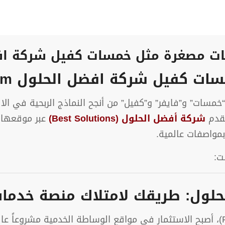
ت مصغرة مثل خمسات كفيل شركة اف
يل شركة افضل الحلول bstsol.com
ات الخدمات المصغرة (Micro-services) مثل “خمسات” و”فايفر” و”كفيل” من أنجح الن
تقدم
شركة أفضل الحلول (Best Solutions)
عبر موقعها
مواصفات عالمية.
ت:
حلول: طريقك لامتلاك منصة خدم