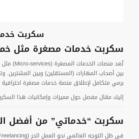
سكربت خدما
سكربت خدمات مصغرة مثل خمسات كف
تُعد منص
بين أصحاب المهارات (المستقلين) وبين المشترين. و
برمي متكامل لإطلاق منصة خدمات مصغرة احترافية ب
إليك مقال مفصل حول مميزات وإمكانيات هذا السكرب
سكربت “خدماتي” من أفضل ال
في ظل التوجه العالمي نحو العمل الحر (Freelancing)، أصبح الاستثمار في مواقع الوساطة الخدمية مشروعاً عالي الربحية. يوفر سكربت الخدمات المصغرة من