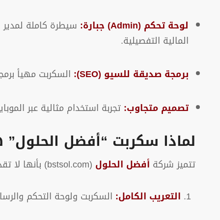
لوحة تحكم (Admin) جبارة:
سيطرة كاملة لمدير ال
المالية التفصيلية.
برمجة صديقة للسيو (SEO):
السكربت مهيأ برمجي
تصميم متجاوب:
تجربة استخدام مثالية عبر الموبا
لماذا سكربت “أفضل الحلول” هو
تتميز شركة
أفضل الحلول
(bstsol.com) بأنها لا تقدم “كوداً” فقط، بل تقدم شراكة تقنية تشمل:
التعريب الكامل:
السكربت ولوحة التحكم والرسائ