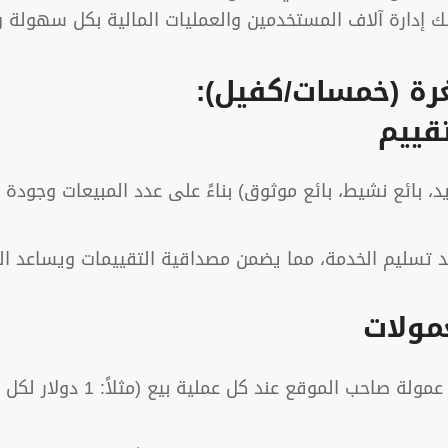
لك إدارة آلاف المستخدمين والعمليات المالية بكل سهولة و
رة (خمسات/كفيل):
يد، بائع نشيط، بائع موثوق) بناءً على عدد المبيعات وجودة 
عد تسليم الخدمة، مما يضمن مصداقية التقييمات ويساعد ال
موقع عند كل عملية بيع (مثلاً: 1 دولار لكل خدمة بـ 5 دولارات).