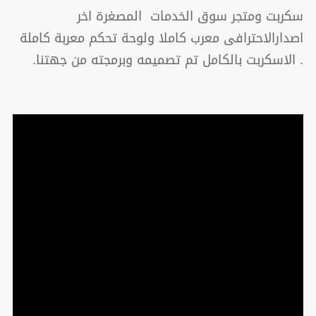
سكربت ومتجر سوق الخدمات المصغرة اخر
اصدارالاحترافى معرب كاملا ولوحة تحكم معربة كاملة
. الاسكربت بالكامل تم تصميمه وبرمجته من جهتنا.