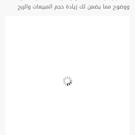
ووضوح مما يضمن لك زيادة حجم المبيعات والربح