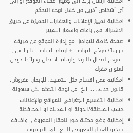
امكانية ارسال بريد الى جميع اعضاء الموقع أو إلى
أى أشخاص آخرين من خلال لوحة التحكم.
امكانية تمييز الإعلانات والعقارات المميزة عن طريق
الاشتراك فى باقات وأسعار التمييز
صفحة خاصة للتواصل مع إدارة الموقع عن طريقة
فورمة/نموذج للتواصل + ارقام التواصل والواتس ,
نموذج اتصال بالبريد وارقام الاتصال وخرائط جوجل
لعنوان مقرك.
امكانية عمل اقسام مثل للتمليك, للإيجار, مفروش,
قانون جديد, … الخ. من لوحة التحكم بكل سهولة
امكانية التقسيم الجغرافي للمواقع والإعلانات
حسب المنطقة/الدولة او المدينة او المحافظة
إمكانية وضع مكتبة صور للعقار المعروض واضافة
فيديو للعقار المعروض للبيع على اليوتيوب