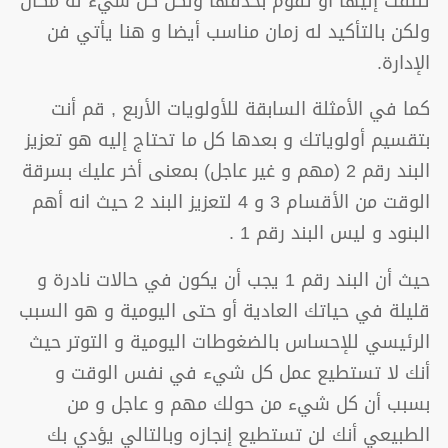
تلتفت إليها أو تقوم بحذفها ولكن كل شيء له مكان
ولكن بالتأكيد له زمان مناسب أيضا و هنا يأتي فن
الإدارة.
كما في الأمثلة السابقة للأولويات الأربع , قم أنت
بتقسيم أولوياتك و بعدها كل ما تحتاج إليه هو تعزيز
البند رقم 2 (مهم و غير عاجل) بمعنى أخر عليك بسرقة
الوقت من الأقسام 3 و 4 لتعزيز البند 2 حيث انه أهم
البنود و ليس البند رقم 1 .
حيث أن البند رقم 1 يجب أن يكون في حالات نادرة و
قليلة في حياتك العادية أو حتى اليومية و هو السبب
الرئيسي للإحساس بالضغوطات اليومية و التوتر حيث
أنك لا تستطيع عمل كل شيء في نفس الوقت و
بسبب أن كل شيء من حولك مهم و عاجل و من
الطبيعي أنك لن تستطيع إنجازه وبالتالي يؤدي بك