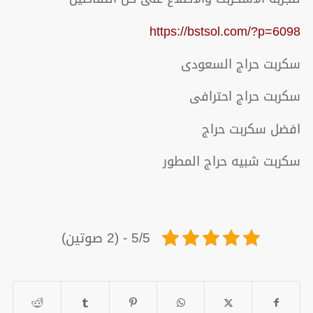
https://bstsol.com/?p=6098
سكربت حراج السعودى
سكربت حراج احترافى
افضل سكربت حراج
سكربت شبيه حراج المطور
5/5 - (2 صوتين)