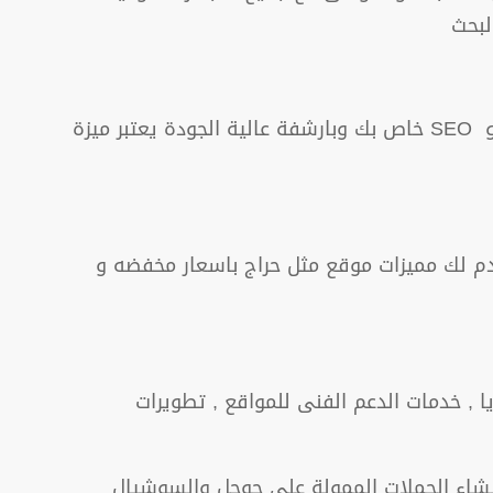
لبحث
تصميم وبرمجة مواقع الاعلانات المبوبة , تصميم موقع اعلانات مبوبة احترافي Classified Ads متوافق مع السيو SEO خاص بك وبارشفة عالية الجودة يعتبر ميزة
دم لك مميزات موقع مثل حراج باسعار مخفضه و
, خدمات الدعم الفنى للمواقع , تطويرات
لمواقع ,ادارة وانشاء الحملات الممولة على جوجل والسوشيال