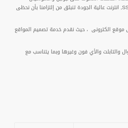
ميديا ,تطوير وتحديث محتوى المواقع ,حجز الدومين النطاق ,الايميلات الرسمية للمواقع,تركيب شهادات الامان SSl, انترنت عالية الجودة تنبثق من إلتزامنا بأن نحظى
موقع الكترونى ، حيث نقدم خدمة تصميم المواقع
ل والتابلت والأي فون وغيرها وبما يتناسب مع