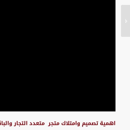
تصميم وبرمجة وتطوير
متجر الكتروني
احترافى...
اهمية تصميم وامتلاك متجر متعدد التجار والبائ