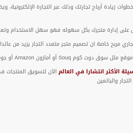
طوات زيادة أرباح تجارتك وذلك عبر التجارة الإلكترونية، 
على إدارة متجرك بكل سهوله فهو سهل الاستخدام وتعمل أ
ي مربح خاصة ان تصميم متجر متعدد التجار يزيد من عائدا
كوم Souq أو أمازون Amazon أو جوميا Jumia خاص بك.
يلة الأكثر انتشارا في العالم
الآن لتسويق المنتجات في
لتجار والبائعين