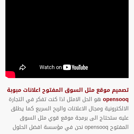
تصميم موقع مثل السوق المفتوح اعلانات مبوبة
opensooq
هو الحل الامثل اذا كنت تفكر في التجارة
الالكترونية ومجال الاعلانات والربح السريع كما يطلق
عليه ستحتاج الى برمجة موقع قوي مثل السوق
المفتوح opensooq نحن في مؤسسة افضل الحلول