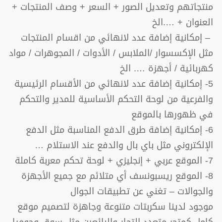
منتجاتهم وتعديل الصور + السعر + وصف المنتجات +
العنوان + ….الخ
– إمكانية إضافة عدد لانهائي من اقسام المنتجات
مثل الإكسسوار /الملابس / الأدوات / المجوهرات / مواد
كهربائية / أجهزة …. الخ
5- إمكانية إضافة عدد لانهائي من الأقسام الرئيسية
والفرعية من لوحة التحكم الأساسية للمدير والتحكم
في ظهورها بالموقع
6- إمكانية إضافة طرق الدفع المناسبة مثل الدفع
الإلكتروني مثل باي بال والدفع عند الاستلام …
7- الموقع عربي + إنجليزي + لوحة تحكم معربة كاملة
8- الموقع ريسبونسف أي متلائم مع جميع الأجهزة
والجوالات – تغني عن تطبيقات الجوال
موجود لدينا سكربتات متنوعة وجاهزة لتصميم موقع
كامل كمتجر متعدد التجار والبائعين مثل سوق وجوميا