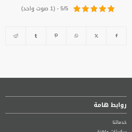
5/5 - (1 صوت واحد)
روابط هامة
خدماتنا
سكربتات جاهزة