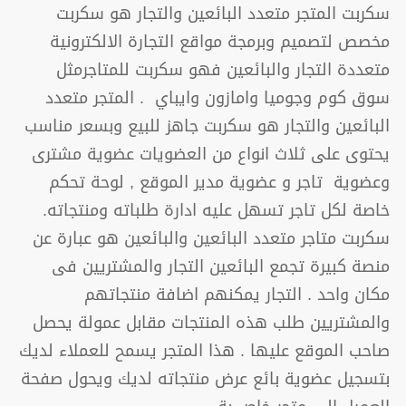
سكربت المتجر متعدد البائعين والتجار هو سكربت
مخصص لتصميم وبرمجة مواقع التجارة الالكترونية
متعددة التجار والبائعين فهو سكربت للمتاجرمثل
سوق كوم وجوميا وامازون وايباي . المتجر متعدد
البائعين والتجار هو سكربت جاهز للبيع وبسعر مناسب
يحتوى على ثلاث انواع من العضويات عضوية مشترى
وعضوية تاجر و عضوية مدير الموقع , لوحة تحكم
خاصة لكل تاجر تسهل عليه ادارة طلباته ومنتجاته.
سكربت متاجر متعدد البائعين والبائعين هو عبارة عن
منصة كبيرة تجمع البائعين التجار والمشتريين فى
مكان واحد . التجار يمكنهم اضافة منتجاتهم
والمشتريين طلب هذه المنتجات مقابل عمولة يحصل
صاحب الموقع عليها . هذا المتجر يسمح للعملاء لديك
بتسجيل عضوية بائع عرض منتجاته لديك ويحول صفحة